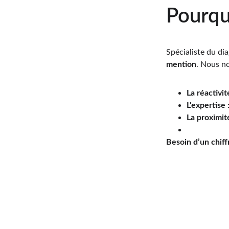
Pourqu
Spécialiste du dia
mention
. Nous n
La réactivit
L'expertise 
La proximité
Besoin d’un chiff
Votre expert en 
Nos S
diagnostics immobiliers 
et tertiaires dans le Pas-