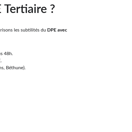
Tertiaire ?
isons les subtilités du 
DPE avec 
us 48h.
.
ns, Béthune).
Contact & Réactivité