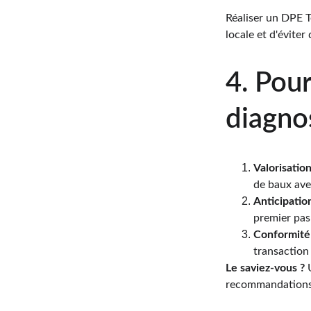
Réaliser un DPE Te
locale et d'évite
4. Pou
diagnos
Valorisation
de baux ave
Anticipatio
premier pas
Conformité 
transaction
Le saviez-vous ?
 
recommandations d