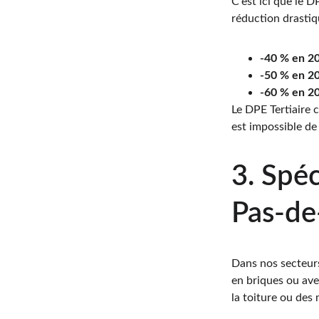
C'est ici que le D
réduction drastiq
-40 % en 2
-50 % en 2
-60 % en 2
Le DPE Tertiaire c
est impossible de
3. Spéc
Pas-de
Dans nos secteurs
en briques ou ave
la toiture ou des 