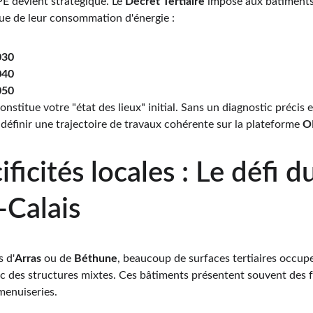
PE devient stratégique. Le 
Décret Tertiaire
 impose aux bâtiments
ue de leur consommation d'énergie :
030
040
050
onstitue votre "état des lieux" initial. Sans un diagnostic précis et 
 définir une trajectoire de travaux cohérente sur la plateforme 
O
ificités locales : Le défi d
-Calais
 d'
Arras
 ou de 
Béthune
, beaucoup de surfaces tertiaires occupe
c des structures mixtes. Ces bâtiments présentent souvent des f
menuiseries.