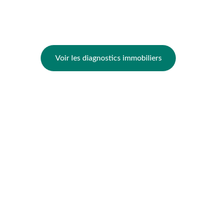
Diagnostic Amiante & Plomb
Diagnostics Électricité & Gaz
Pack Vente & Location
Voir les diagnostics immobiliers
Notre zone d'intervention
DPE Arras
DPE Lens
DPE Liévin
DPE Béthune
DPE Saint-Pol-sur-Ternoise
Contact & Réactivité
Téléphone :
07 60 63 03 02 
Email :
diagenergie.arras@gmail.com