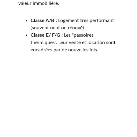
valeur immobilière.
Classe A/B :
 Logement très performant 
(souvent neuf ou rénové).
Classe E/ F/G :
 Les "passoires 
thermiques". Leur vente et location sont 
encadrées par de nouvelles lois.
Quel est le prix d’un 
DPE à Arras et 
comment obtenir 