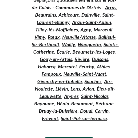
déplaçons quotidiennement sur 
le Pas-
de-Calais - Communes de l'Artois
 - 
Arras
, 
Beaurains
, 
Achicourt
, 
Dainville
, 
Saint-
Laurent-Blangy
, 
Anzin-Saint-Aubin
, 
Tilloy-lès-Mofflaines
, 
Agny
, 
Maroeuil
, 
Vimy
, 
Rœux
, 
Neuville-Vitasse
, 
Bailleul-
Sir-Berthoult
, 
Wailly
, 
Wanquetin
, 
Sainte-
Catherine
, 
Écurie
, 
Beaumetz-lès-Loges,
Gouy-en-Artois
, 
Rivière
, 
Duisans
, 
Habarcq
, 
Mercatel
, 
Feuchy
, 
Athies
, 
Fampoux
, 
Neuville-Saint-Vaast
, 
Givenchy-en-Gohelle
, 
Souchez
, 
Aix-
Noulette
, 
Liévin
, 
Lens
, 
Avion
, 
Éleu-dit-
Leauwette
, 
Angres
, 
Saint-Nicolas
, 
Bapaume
, 
Hénin-Beaumont
, 
Béthune
, 
Bruay-la-Buissière
, 
Douai
, 
Carvin
, 
Frévent
, 
Saint-Pol-sur-Ternoise
.