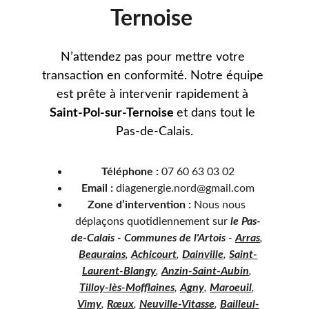
Ternoise 
N’attendez pas pour mettre votre 
transaction en conformité. Notre équipe 
est prête à intervenir rapidement à 
Saint-Pol-sur-Ternoise 
et 
dans tout le 
Pas-de-Calais.
Téléphone :
 07 60 63 03 02
Email :
 diagenergie.nord@gmail.com
Zone d’intervention :
 Nous nous 
déplaçons quotidiennement sur 
le Pas-
de-Calais - Communes de l'Artois
 - 
Arras
, 
Beaurains
, 
Achicourt
, 
Dainville
, 
Saint-
Laurent-Blangy
, 
Anzin-Saint-Aubin
, 
Tilloy-lès-Mofflaines
, 
Agny
, 
Maroeuil
, 
Vimy
, 
Rœux
, 
Neuville-Vitasse
, 
Bailleul-