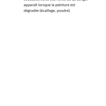
apparaît lorsque la peinture est 
dégradée (écaillage, poudre).
Quel est le prix d’un 
Diagnostic Plomb à 
Saint-Pol-sur-Ternoise 
et comment obtenir 
votre devis ?
Le prix d’un 
CREP à Saint-Pol-sur-Ternoise
est déterminé par l'ampleur de la mission de 