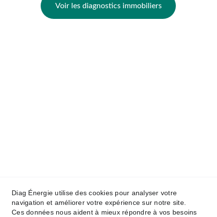
Voir les diagnostics immobiliers
Notre zone d'intervention
DPE Arras
DPE Lens
DPE Liévin
DPE Béthune
DPE Saint-Pol-sur-Ternoise
Contact & Réactivité
Téléphone :
07 60 63 03 02 
Email :
diagenergie.arras@gmail.com
Adresse :
 74 Résidence Chantilly 62223 
Sainte Catherine
Diag Énergie utilise des cookies pour analyser votre
Horaires :
 Lundi - Vendredi : 8h00 - 
navigation et améliorer votre expérience sur notre site.
19h00
Ces données nous aident à mieux répondre à vos besoins