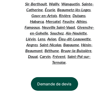
Sir-Berthoult
, 
Wailly
, 
Wanquetin
, 
Sainte-
Catherine
, 
Écurie
, 
Beaumetz-lès-Loges
, 
Gouy-en-Artois
, 
Rivière
, 
Duisans
, 
Habarcq
, 
Mercatel
, 
Feuchy
, 
Athies
, 
Fampoux
, 
Neuville Saint-Vaast
, 
Givenchy-
en-Gohelle
, 
Souchez
, 
Aix-Noulette
, 
Liévin
, 
Lens
, 
Avion
, 
Éleu-dit-Leauwette
, 
Angres
, 
Saint-Nicolas
, 
Bapaume
, 
Hénin-
Beaumont
, 
Béthune
, 
Bruay-la-Buissière
, 
Douai
, 
Carvin
, 
Frévent
, 
Saint-Pol-sur-
Ternoise
.
Demande de devis
Votre expert en diagnostics 