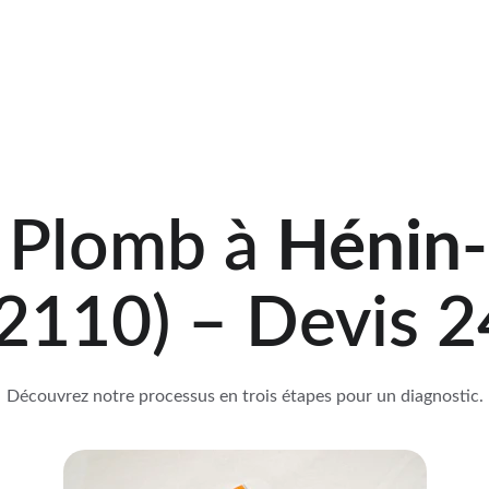
il
DPE
Diagnostic amiante
Diagnostic plomb
DPE Imm
 Plomb à 
Hénin
2110) – Devis 
Découvrez notre processus en trois étapes pour un diagnostic.