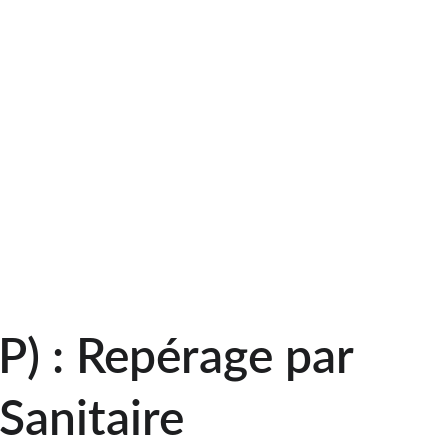
 que non systématiquement imposé par la loi 
 est 
fortement recommandé
 de faire réaliser 
ute intervention sur des murs, boiseries ou 
n-Beaumont
. Cette précaution indispensable 
intervenants et garantit la sécurité sanitaire 
 futur logement après travaux.
) : Repérage par 
Sanitaire