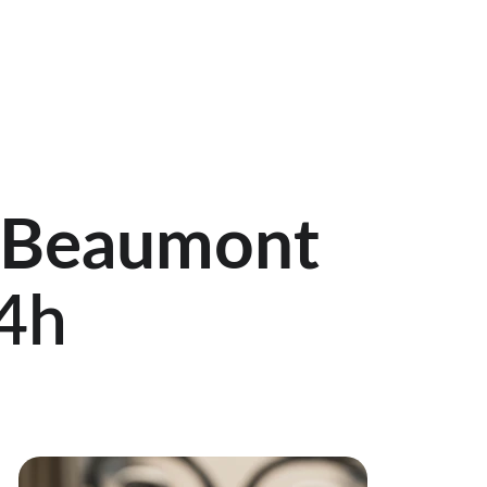
euble et Tertiaire
Zone d'intervention
Devis
Blog
-Beaumont 
24h