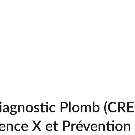
Travaux ou Rénovation :
 Bien
comme le repérage amiante, il
un diagnostic plomb avant to
menuiseries anciennes à 
Héni
protège la santé des artisans 
totale de votre
agnostic Plomb (CREP
ence X et Prévention 