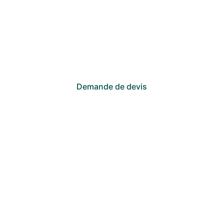
indiquant l'adresse exacte à 
Beaumetz-lès-
Loges (62123)
, l'année de construction de 
votre bien, et la nature de votre projet (vente, 
location ou travaux). 
Nous vous répondrons 
sous 2h.
Demande de devis