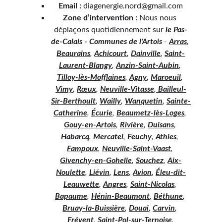
Email :
 diagenergie.nord@gmail.com
Zone d’intervention :
 Nous nous 
déplaçons quotidiennement sur 
le Pas-
de-Calais - Communes de l'Artois
 - 
Arras
, 
Beaurains
, 
Achicourt
, 
Dainville
, 
Saint-
Laurent-Blangy
, 
Anzin-Saint-Aubin
, 
Tilloy-lès-Mofflaines
, 
Agny
, 
Maroeuil
, 
Vimy
, 
Rœux
, 
Neuville-Vitasse
,
 Bailleul-
Sir-Berthoult
, 
Wailly
, 
Wanquetin
, 
Sainte-
Catherine
, 
Écurie
, 
Beaumetz-lès-Loges
, 
Gouy-en-Artois
, 
Rivière
, 
Duisans
, 
Habarcq
, 
Mercatel
, 
Feuchy
, 
Athies
, 
Fampoux
, 
Neuville-Saint-Vaast
, 
Givenchy-en-Gohelle
, 
Souchez
, 
Aix-
Noulette
, 
Liévin
, 
Lens
, 
Avion
, 
Éleu-dit-
Leauwette
, 
Angres
, 
Saint-Nicolas
, 
Bapaume
, 
Hénin-Beaumont
, 
Béthune
, 
Bruay-la-Buissière
, 
Douai
, 
Carvin
, 
Frévent
, 
Saint-Pol-sur-Ternoise
.