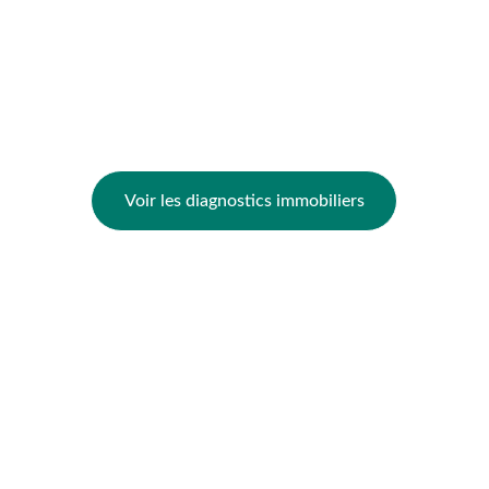
DPE & Audit Énergétique
DPE Tertiaire & Mention
Diagnostic Amiante & Plomb
Diagnostics Électricité & Gaz
Pack Vente & Location
Voir les diagnostics immobiliers
Notre zone d'intervention
DPE Arras
DPE Lens
DPE Liévin
DPE Béthune
DPE Saint-Pol-sur-Ternoise
Contact & Réactivité