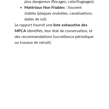
plus dangereux (flocages, calorifugeages).
Matériaux Non Friables :
 Souvent 
stables (plaques ondulées, canalisations, 
dalles de sol).
Le rapport fournit une 
liste exhaustive des 
MPCA
 identifiés, leur état de conservation, et 
des recommandations (surveillance périodique 
ou travaux de retrait).
Quel est le prix d’un 
Diagnostic Amiante à 
Beaumetz-Les-Loges 