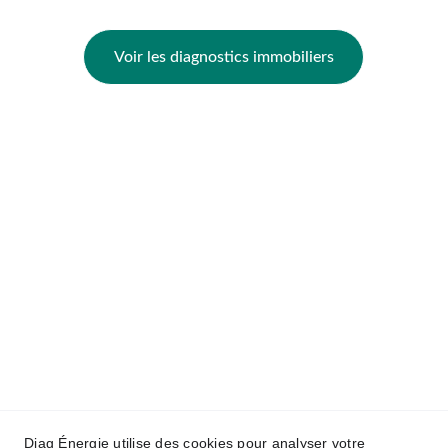
Voir les diagnostics immobiliers
Notre zone d'intervention
DPE Arras
DPE Lens
DPE Liévin
DPE Béthune
DPE Saint-Pol-sur-Ternoise
Contact & Réactivité
Téléphone :
07 60 63 03 02 
Email :
diagenergie.arras@gmail.com
Adresse :
 74 Résidence Chantilly 62223 
Sainte Catherine
Diag Énergie utilise des cookies pour analyser votre