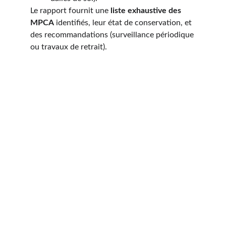
Le rapport fournit une 
liste exhaustive des 
MPCA
 identifiés, leur état de conservation, et 
des recommandations (surveillance périodique 
ou travaux de retrait).
Quel est le prix d’un 
Diagnostic Amiante à 
Roeux 
et comment 
obtenir votre devis ?
Le prix d’un 
Diagnostic Amiante à Neuville-