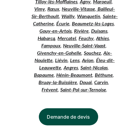
Tilloy-lès-Mofflaines
, 
Agny
, 
Maroeuil
, 
Vimy
, 
Rœux
, 
Neuville-Vitasse
,
 Bailleul-
Sir-Berthoult
, 
Wailly
, 
Wanquetin
, 
Sainte-
Catherine
, 
Écurie
, 
Beaumetz-lès-Loges
, 
Gouy-en-Artois
, 
Rivière
, 
Duisans
, 
Habarcq
, 
Mercatel
, 
Feuchy
, 
Athies
, 
Fampoux
, 
Neuville-Saint-Vaast
, 
Givenchy-en-Gohelle
, 
Souchez
, 
Aix-
Noulette
, 
Liévin
, 
Lens
, 
Avion
, 
Éleu-dit-
Leauwette
, 
Angres
, 
Saint-Nicolas
, 
Bapaume
, 
Hénin-Beaumont
, 
Béthune
, 
Bruay-la-Buissière
, 
Douai
, 
Carvin
, 
Frévent
, 
Saint-Pol-sur-Ternoise
.
Demande de devis