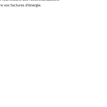
e vos factures d'énergie.
ocation ou Audit : N
s vos besoins à 
Fampo
DPE et Audit :