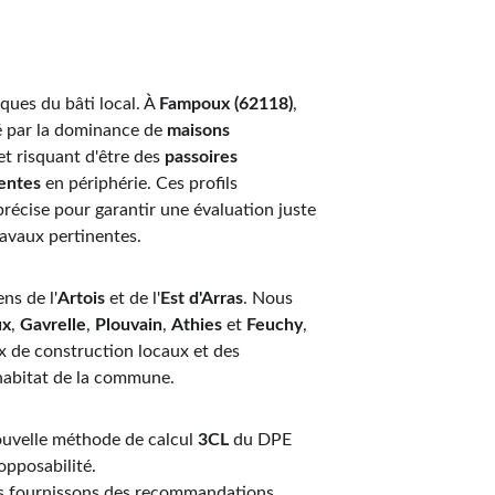
ques du bâti local. À 
Fampoux (62118)
, 
ué par la dominance de 
maisons 
t risquant d'être des 
passoires 
centes
 en périphérie. Ces profils 
récise pour garantir une évaluation juste 
avaux pertinentes.
ns de l'
Artois
 et de l'
Est d'Arras
. Nous 
ux
, 
Gavrelle
, 
Plouvain
, 
Athies
 et 
Feuchy
, 
 de construction locaux et des 
d'habitat de la commune.
uvelle méthode de calcul 
3CL
 du DPE 
 opposabilité.
us fournissons des recommandations 