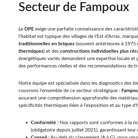
Secteur de Fampoux
Le 
DPE
 exige une parfaite connaissance des caractéristi
l'habitat est typique des villages de l'Est d'Arras, marq
traditionnelles en briques
 (souvent antérieures à 1975 e
thermiques
) et des 
constructions individuelles plus ré
énergétiques variés demandent une expertise locale et p
des performances réelles et des recommandations de tr
Notre équipe est spécialisée dans les diagnostics des bie
couvrons l'ensemble de ce secteur stratégique : 
Fampo
assurant une compréhension approfondie des matériaux
spécificités thermiques liées à l'exposition et au type 
Conformité :
 Nos rapports sont conformes à la no
(obligatoire depuis juillet 2021), garantissant leur
Conseil :
 Au-delà du classement (A à G), nous vo