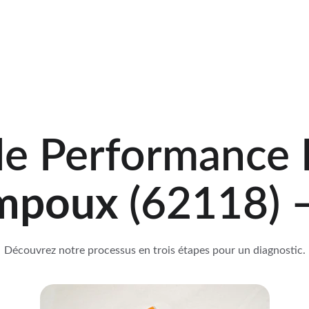
il
DPE
Diagnostic amiante
Diagnostic plomb
DPE Imm
de Performance 
mpoux 
(62118) 
Découvrez notre processus en trois étapes pour un diagnostic.