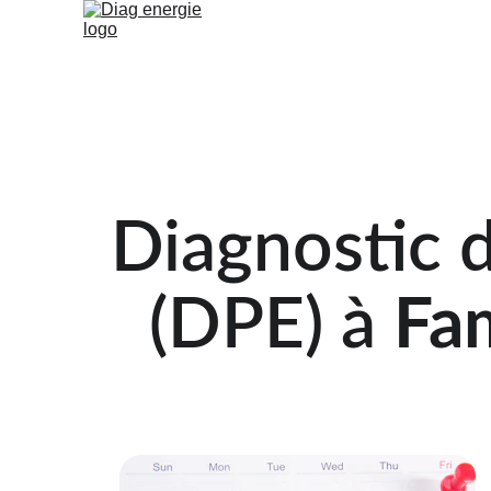
Accue
Diagnostic 
(DPE) à 
Fa