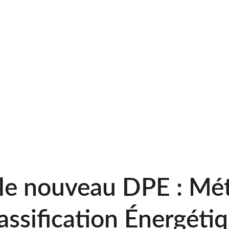
Audit Énergétique Réglementaire
E, F ou G
 sur le nouveau DPE e
Énergétique devient obligatoire
Diag Énergie est votre partenaire 
offrant aux acheteurs une vis
entreprendre pour améli
le nouveau DPE : Mét
assification Énergéti