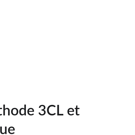
 :
 Si votre maison individuelle est classée 
t que vous souhaitez la vendre, l'Audit 
 en complément du diagnostic technique. 
certifié pour réaliser cet audit à Fampoux, 
ion claire des travaux de rénovation à 
orer la performance énergétique.
hode 3CL et 
que