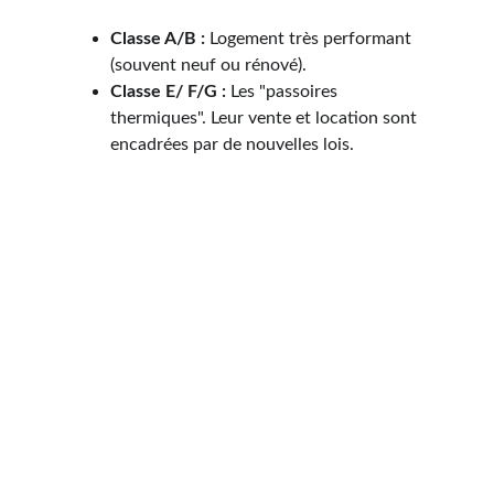
Classe A/B :
 Logement très performant 
(souvent neuf ou rénové).
Classe E/ F/G :
 Les "passoires 
thermiques". Leur vente et location sont 
encadrées par de nouvelles lois.
Quel est le prix d’un 
DPE à 
Athies 
et 
comment obtenir 
votre devis ?