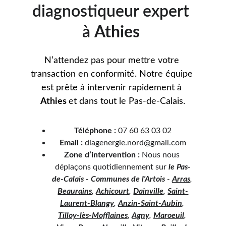
diagnostiqueur expert 
à 
Athies 
N’attendez pas pour mettre votre 
transaction en conformité. Notre équipe 
est prête à intervenir rapidement à 
Athies 
et dans tout le Pas-de-Calais.
Téléphone :
 07 60 63 03 02
Email :
 diagenergie.nord@gmail.com
Zone d’intervention :
 Nous nous 
déplaçons quotidiennement sur 
le Pas-
de-Calais - Communes de l'Artois
 - 
Arras
, 
Beaurains
, 
Achicourt
, 
Dainville
, 
Saint-
Laurent-Blangy
, 
Anzin-Saint-Aubin
, 
Tilloy-lès-Mofflaines
, 
Agny
, 
Maroeuil
, 