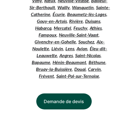
Vimy
, 
Rœux
, 
Neuville-Vitasse
, 
Bailleul-
Sir-Berthoult
, 
Wailly
, 
Wanquetin
, 
Sainte-
Catherine
, 
Écurie
, 
Beaumetz-lès-Loges,
Gouy-en-Artois
, 
Rivière
, 
Duisans
, 
Habarcq
, 
Mercatel
, 
Feuchy
, 
Athies
, 
Fampoux
, 
Neuville-Saint-Vaast
, 
Givenchy-en-Gohelle
, 
Souchez
, 
Aix-
Noulette
, 
Liévin
, 
Lens
, 
Avion
, 
Éleu-dit-
Leauwette
, 
Angres
, 
Saint-Nicolas
, 
Bapaume
, 
Hénin-Beaumont
, 
Béthune
, 
Bruay-la-Buissière
, 
Douai
, 
Carvin
, 
Frévent
, 
Saint-Pol-sur-Ternoise
.
Demande de devis