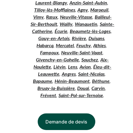
Laurent-Blangy
, 
Anzin-Saint-Aubin
, 
Tilloy-lès-Mofflaines
, 
Agny
, 
Maroeuil
, 
Vimy
, 
Rœux
, 
Neuville-Vitasse
, 
Bailleul-
Sir-Berthoult
, 
Wailly
, 
Wanquetin
, 
Sainte-
Catherine
, 
Écurie
, 
Beaumetz-lès-Loges,
Gouy-en-Artois
, 
Rivière
, 
Duisans
, 
Habarcq
, 
Mercatel
, 
Feuchy
, 
Athies
, 
Fampoux
, 
Neuville-Saint-Vaast
, 
Givenchy-en-Gohelle
, 
Souchez
, 
Aix-
Noulette
, 
Liévin
, 
Lens
, 
Avion
, 
Éleu-dit-
Leauwette
, 
Angres
, 
Saint-Nicolas
, 
Bapaume
, 
Hénin-Beaumont
, 
Béthune
, 
Bruay-la-Buissière
, 
Douai
, 
Carvin
, 
Frévent
, 
Saint-Pol-sur-Ternoise
.
Demande de devis