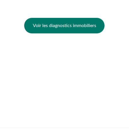
Diagnostics Électricité & Gaz
Pack Vente & Location
Voir les diagnostics immobiliers
Notre zone d'intervention
DPE Arras
DPE Lens
DPE Liévin
DPE Béthune
DPE Saint-Pol-sur-Ternoise
Contact & Réactivité
Téléphone :
07 60 63 03 02 
Email :
diagenergie.arras@gmail.com
Adresse :
 74 Résidence Chantilly 62223 