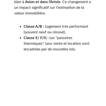
bien à 
Avion 
et dans l'Artois
. Ce changement a 
un impact significatif sur l'estimation de la 
valeur immobilière.
Classe A/B :
 Logement très performant 
(souvent neuf ou rénové).
Classe E/ F/G :
 Les "passoires 
thermiques". Leur vente et location sont 
encadrées par de nouvelles lois.
Quel est le prix d’un 
DPE à 
Avion 
et 