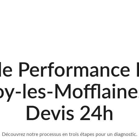
il
DPE
Diagnostic amiante
Diagnostic plomb
DPE Imm
de Performance 
loy-les-Mofflaine
Devis 24h
Découvrez notre processus en trois étapes pour un diagnostic.