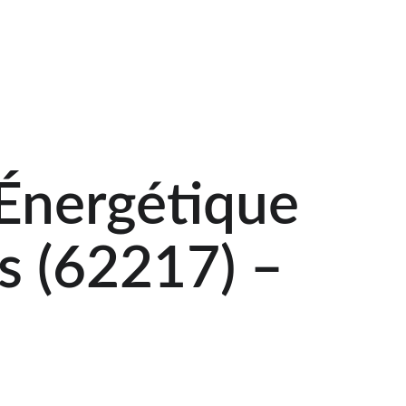
euble et Tertiaire
Zone d'intervention
Devis
Blog
Énergétique 
s (62217) – 