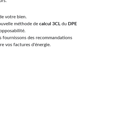
urs.
e votre bien.
ouvelle méthode de 
calcul 3CL
 du 
DPE
 opposabilité.
us fournissons des recommandations 
ire vos factures d'énergie.
ocation ou Audit : N
besoins à 
Tilloy-Les-