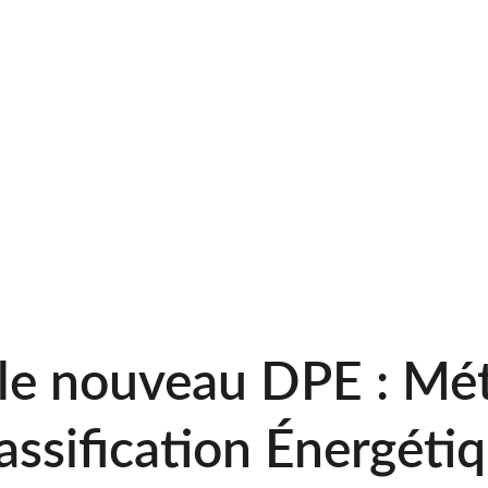
prendre en compte pour le parc 
Audit Énergétique Réglementair
E, F ou G
 et que vous souhaite
obligatoire en complément du DPE.
pour réaliser cet audi
le nouveau DPE : Mét
assification Énergéti