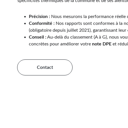
spécificités thermiques de la commune et de ses alento
Précision :
 Nous mesurons la performance réelle d
Conformité :
 Nos rapports sont conformes à la n
(obligatoire depuis juillet 2021), garantissant leur
Conseil :
 Au-delà du classement (A à G), nous vo
concrètes pour améliorer votre 
note DPE
 et rédu
Contact
DPE Vente, L
tous vos 