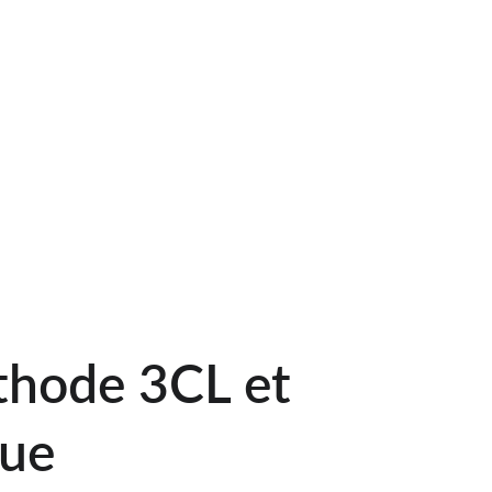
immobilier de 
Tilloy-lès-Mofflaines
 (62217).
e :
 Si votre maison individuelle est classée 
z la vendre, l'
Audit Énergétique
 devient 
 Diag Énergie est votre partenaire certifié 
t crucial à Tilloy-lès-Mofflaines.
hode 3CL et 
que